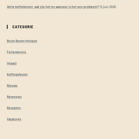
Vette koffiebonen: wat zijn het en wanneer is het een probleem?
12 juni 2026
CATEGORIE
Brute Bonen Hotspot
Feitenkennis
Impact
Koffiegeleuter
Nieuws
Recensies
Recepten
Vacatures