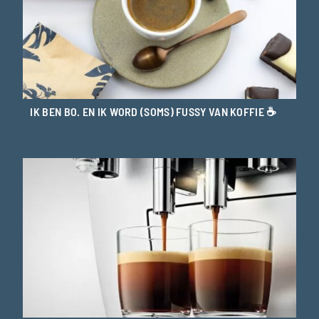
IK BEN BO. EN IK WORD (SOMS) FUSSY VAN KOFFIE ☕