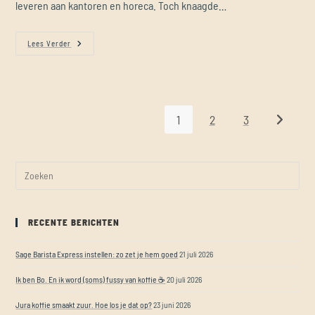
leveren aan kantoren en horeca. Toch knaagde…
Lees Verder
1
2
3
RECENTE BERICHTEN
Sage Barista Express instellen: zo zet je hem goed
21 juli 2026
Ik ben Bo. En ik word (soms) fussy van koffie ☕
20 juli 2026
Jura koffie smaakt zuur. Hoe los je dat op?
23 juni 2026