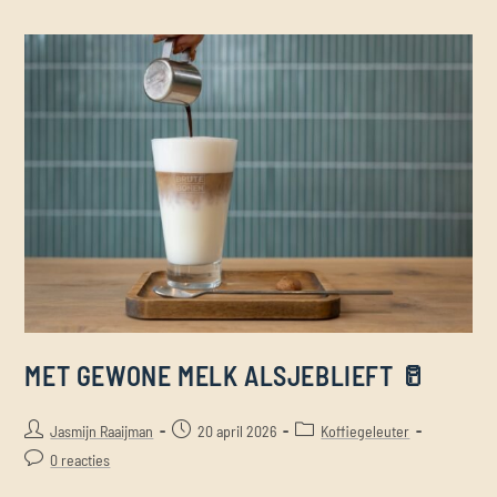
MET GEWONE MELK ALSJEBLIEFT 🥛
Jasmijn Raaijman
20 april 2026
Koffiegeleuter
0 reacties