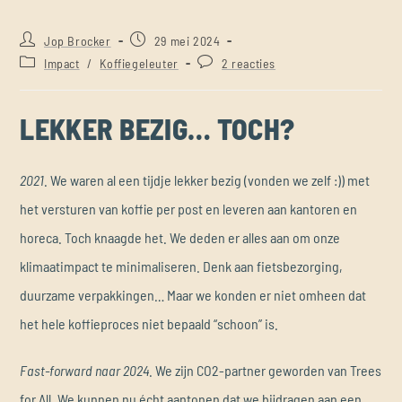
Jop Brocker
29 mei 2024
Impact
/
Koffiegeleuter
2 reacties
LEKKER BEZIG… TOCH?
2021
. We waren al een tijdje lekker bezig (vonden we zelf :)) met
het versturen van koffie per post en leveren aan kantoren en
horeca. Toch knaagde het. We deden er alles aan om onze
klimaatimpact te minimaliseren. Denk aan fietsbezorging,
duurzame verpakkingen… Maar we konden er niet omheen dat
het hele koffieproces niet bepaald “schoon” is.
Fast-forward naar 2024
. We zijn CO2-partner geworden van Trees
for All. We kunnen nu écht aantonen dat we bijdragen aan een