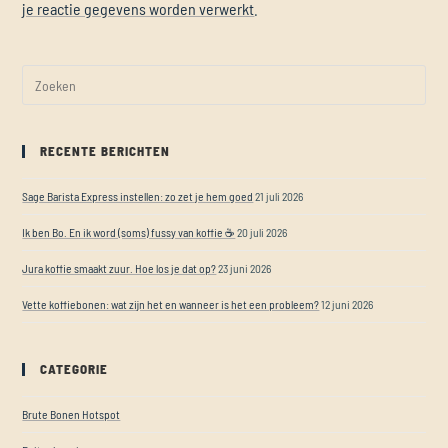
je reactie gegevens worden verwerkt
.
RECENTE BERICHTEN
Sage Barista Express instellen: zo zet je hem goed
21 juli 2026
Ik ben Bo. En ik word (soms) fussy van koffie ☕
20 juli 2026
Jura koffie smaakt zuur. Hoe los je dat op?
23 juni 2026
Vette koffiebonen: wat zijn het en wanneer is het een probleem?
12 juni 2026
CATEGORIE
Brute Bonen Hotspot