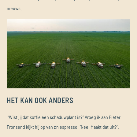
nieuws.
HET KAN OOK ANDERS
“Wist jij dat koffie een schaduwplant is?” Vroeg ik aan Pieter.
Fronsend kijkt hij op van z’n espresso. “Nee. Maakt dat uit?”.