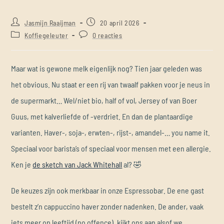
Jasmijn Raaijman
20 april 2026
Koffiegeleuter
0 reacties
Maar wat is gewone melk eigenlijk nog? Tien jaar geleden was
het obvious. Nu staat er een rij van twaalf pakken voor je neus in
de supermarkt… Wel/niet bio, half of vol, Jersey of van Boer
Guus, met kalverliefde of -verdriet. En dan de plantaardige
varianten. Haver-, soja-, erwten-, rijst-, amandel-… you name it.
Speciaal voor barista’s of speciaal voor mensen met een allergie.
Ken je
de sketch van Jack Whitehall
al? 🤣
De keuzes zijn ook merkbaar in onze Espressobar. De ene gast
bestelt z’n cappuccino haver zonder nadenken. De ander, vaak
iets meer op leeftijd (no offence), kijkt ons aan alsof we