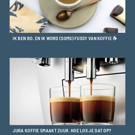
IK BEN BO. EN IK WORD (SOMS) FUSSY VAN KOFFIE ☕
JURA KOFFIE SMAAKT ZUUR. HOE LOS JE DAT OP?