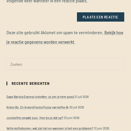
volgende keer wanneer ik een reactie plaats.
Deze site gebruikt Akismet om spam te verminderen.
Bekijk hoe
je reactie gegevens worden verwerkt
.
RECENTE BERICHTEN
Sage Barista Express instellen: zo zet je hem goed
21 juli 2026
Ik ben Bo. En ik word (soms) fussy van koffie ☕
20 juli 2026
Jura koffie smaakt zuur. Hoe los je dat op?
23 juni 2026
Vette koffiebonen: wat zijn het en wanneer is het een probleem?
12 juni 2026