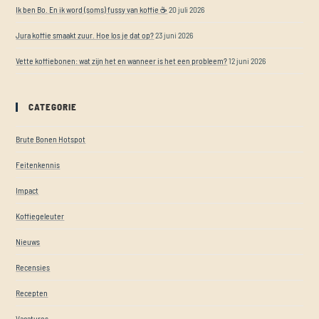
Ik ben Bo. En ik word (soms) fussy van koffie ☕
20 juli 2026
Jura koffie smaakt zuur. Hoe los je dat op?
23 juni 2026
Vette koffiebonen: wat zijn het en wanneer is het een probleem?
12 juni 2026
CATEGORIE
Brute Bonen Hotspot
Feitenkennis
Impact
Koffiegeleuter
Nieuws
Recensies
Recepten
Vacatures