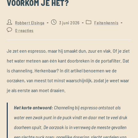
VOORKOM JE HET?
Robbert Elsinga
3 juni 2026
Feitenkennis
0 reacties
Je zet een espresso, maar hij smaakt dun, zuur en vlak. Of je ziet
het water meteen aan één kant doorbreken in de portafilter. Dat
is channeling. Herkenbaar? In dit artikel benoemen we de
oorzaken, van meest tot minst waarschijnlijk, zodat je weet waar
je als eerste aan moet draaien.
Het korte antwoord:
Channeling bij espresso ontstaat als
water een zwak punt in de puck vindt en daar met te veel druk
doorheen spuit. De oorzaak is in verreweg de meeste gevallen
een slechte puck prep: ongelijke dosering, slecht verdelen van