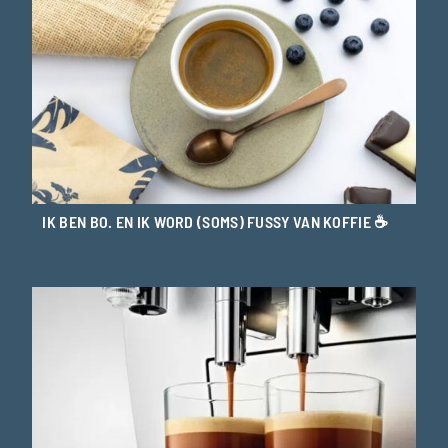
IK BEN BO. EN IK WORD (SOMS) FUSSY VAN KOFFIE ☕