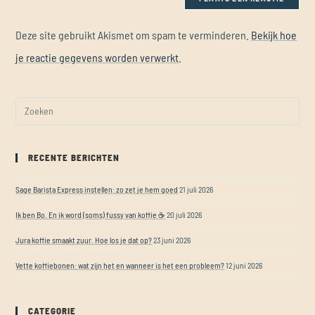
Deze site gebruikt Akismet om spam te verminderen.
Bekijk hoe
je reactie gegevens worden verwerkt
.
RECENTE BERICHTEN
Sage Barista Express instellen: zo zet je hem goed
21 juli 2026
Ik ben Bo. En ik word (soms) fussy van koffie ☕
20 juli 2026
Jura koffie smaakt zuur. Hoe los je dat op?
23 juni 2026
Vette koffiebonen: wat zijn het en wanneer is het een probleem?
12 juni 2026
CATEGORIE