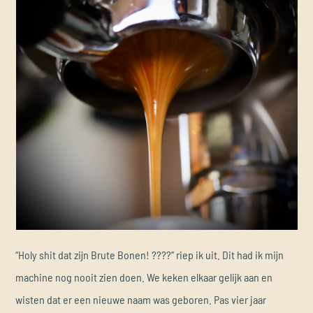
“Holy shit dat zijn Brute Bonen! ????” riep ik uit. Dit had ik mijn
machine nog nooit zien doen. We keken elkaar gelijk aan en
wisten dat er een nieuwe naam was geboren. Pas vier jaar