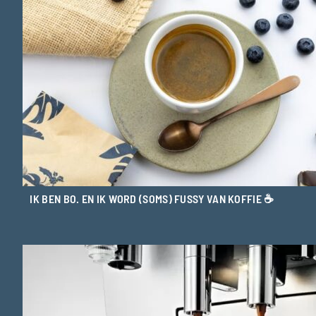
IK BEN BO. EN IK WORD (SOMS) FUSSY VAN KOFFIE ☕