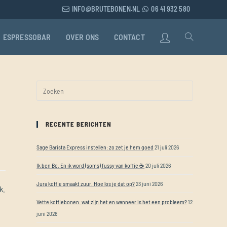
INFO@BRUTEBONEN.NL
06 41 932 580
ESPRESSOBAR
OVER ONS
CONTACT
RECENTE BERICHTEN
Sage Barista Express instellen: zo zet je hem goed
21 juli 2026
Ik ben Bo. En ik word (soms) fussy van koffie ☕
20 juli 2026
Jura koffie smaakt zuur. Hoe los je dat op?
23 juni 2026
k.
Vette koffiebonen: wat zijn het en wanneer is het een probleem?
12
juni 2026