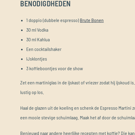
BENODIGDHEDEN
1 doppio (dubbele espresso)
Brute Bonen
30 ml Vodka
30 ml Kahlua
Een cocktailshaker
IJsklontjes
3 koffieboontjes voor de show
Zet een martiniglas in de ijskast of vriezer zodat hij ijskoud 
lustig op los.
Haal de glazen uit de koeling en schenk de Espresso Martini zo
een mooie stevige schuimlaag. Maak het af door de schuimlaa
Benieuwd naar andere heerlijke recepten met koffie? Die kan