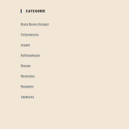
CATEGORIE
Brute Bonen Hotspot
Feitenkennis
Impact
Koffiegeleuter
Nieuws
Recensies
Recepten
Vacatures
t