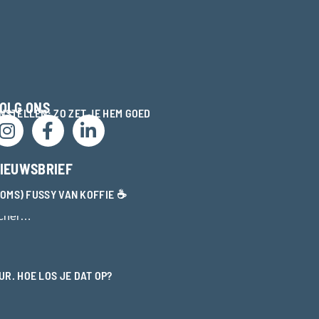
OLG ONS
NSTELLEN: ZO ZET JE HEM GOED
IEUWSBRIEF
(SOMS) FUSSY VAN KOFFIE ☕
scher…
R. HOE LOS JE DAT OP?