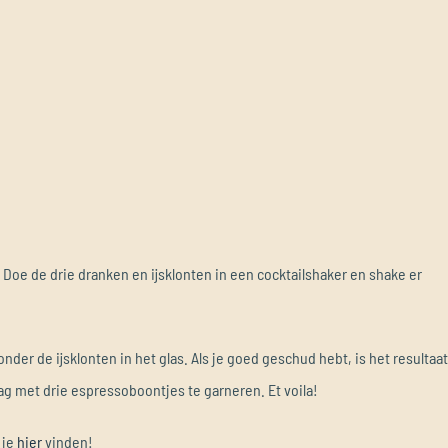
is. Doe de drie dranken en ijsklonten in een cocktailshaker en shake er
nder de ijsklonten in het glas. Als je goed geschud hebt, is het resultaa
g met drie espressoboontjes te garneren. Et voila!
 je
hier
vinden!