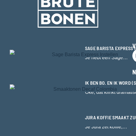
V
SAGE BARISTA EXPRESS I
Je hebt een Sage…
N
IK BEN BO. EN IK WORD 
Oké, dat klinkt dramati
JURA KOFFIE SMAAKT ZUU
Je Jura zet koffie,…