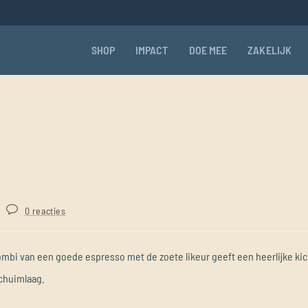
SHOP
IMPACT
DOE MEE
ZAKELIJK
0 reacties
combi van een goede espresso met de zoete likeur geeft een heerlijke kic
schuimlaag.