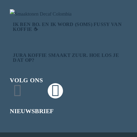
IK BEN BO. EN IK WORD (SOMS) FUSSY VAN
KOFFIE ☕
JURA KOFFIE SMAAKT ZUUR. HOE LOS JE
DAT OP?
VOLG ONS
NIEUWSBRIEF