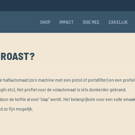
SHOP
IMPACT
DOE MEE
ZAKELIJK
 ROAST?
halfautomaat (zo’n machine met een pistol of portafilter) en een profie
hi etc). Het profiel voor de volautomaat is iets donkerder gebrand,
r de koffie al snel “slap” wordt. Het belangrijkste voor een volle smaa
d zo fijn mogelijk.