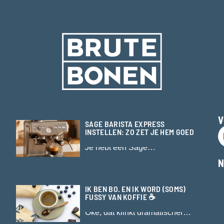
V
SAGE BARISTA EXPRESS
INSTELLEN: ZO ZET JE HEM GOED
Je hebt een Sage…
N
IK BEN BO. EN IK WORD (SOMS)
FUSSY VAN KOFFIE ☕
Oké, dat klinkt dramatischer…