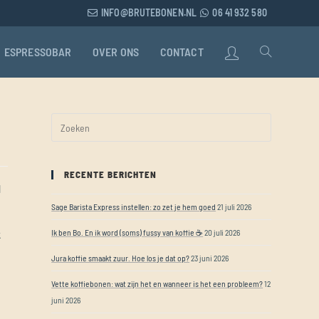
INFO@BRUTEBONEN.NL
06 41 932 580
ESPRESSOBAR
OVER ONS
CONTACT
RECENTE BERICHTEN
l
Sage Barista Express instellen: zo zet je hem goed
21 juli 2026
k
Ik ben Bo. En ik word (soms) fussy van koffie ☕
20 juli 2026
Jura koffie smaakt zuur. Hoe los je dat op?
23 juni 2026
Vette koffiebonen: wat zijn het en wanneer is het een probleem?
12
juni 2026