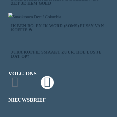
ZET JE HEM GOED
IK BEN BO. EN IK WORD (SOMS) FUSSY VAN
KOFFIE ☕
JURA KOFFIE SMAAKT ZUUR. HOE LOS JE
DAT OP?
VOLG ONS
NIEUWSBRIEF