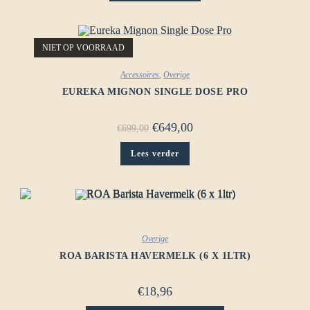
NIET OP VOORRAAD
Accessoires
,
Overige
EUREKA MIGNON SINGLE DOSE PRO
€
649,00
€
699,00
Lees verder
Overige
ROA BARISTA HAVERMELK (6 X 1LTR)
€
18,96