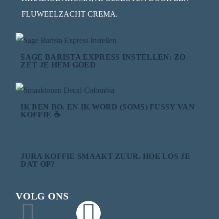
FLUWEELZACHT CREMA.
SAGE BARISTA EXPRESS INSTELLEN: ZO
ZET JE HEM GOED
IK BEN BO. EN IK WORD (SOMS) FUSSY VAN
KOFFIE ☕
JURA KOFFIE SMAAKT ZUUR. HOE LOS JE
DAT OP?
VOLG ONS