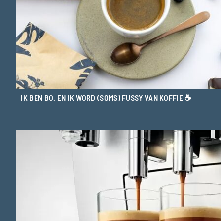
IK BEN BO. EN IK WORD (SOMS) FUSSY VAN KOFFIE ☕