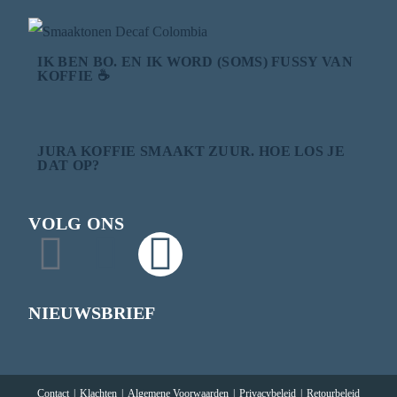
IK BEN BO. EN IK WORD (SOMS) FUSSY VAN
KOFFIE ☕
JURA KOFFIE SMAAKT ZUUR. HOE LOS JE
DAT OP?
VOLG ONS
NIEUWSBRIEF
Contact
Klachten
Algemene Voorwaarden
Privacybeleid
Retourbeleid