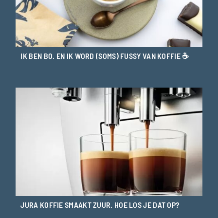
IK BEN BO. EN IK WORD (SOMS) FUSSY VAN KOFFIE ☕
JURA KOFFIE SMAAKT ZUUR. HOE LOS JE DAT OP?